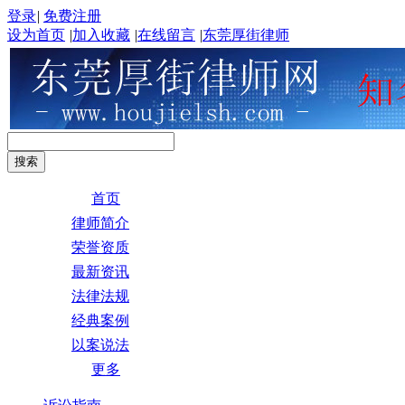
登录
|
免费注册
设为首页
|
加入收藏
|
在线留言
|
东莞厚街律师
首页
律师简介
荣誉资质
最新资讯
法律法规
经典案例
以案说法
更多