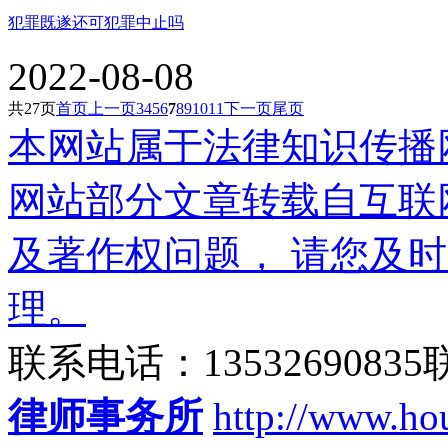
犯罪既遂还可犯罪中止吗
2022-08-08
共
27
页
首页
上一页
3
4
5
6
7
8
9
10
11
下一页
尾页
本网站属于法律知识传播
网站部分文章转载自互联
及著作权问题， 请您及
理。
联系电话：135326908
律师事务所
http://www.ho