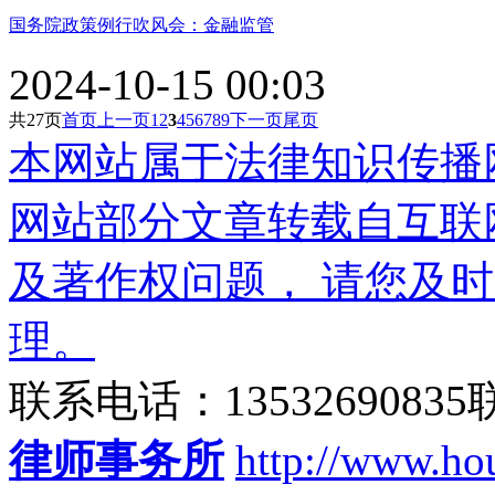
国务院政策例行吹风会：金融监管
2024-10-15 00:03
共
27
页
首页
上一页
1
2
3
4
5
6
7
8
9
下一页
尾页
本网站属于法律知识传播
网站部分文章转载自互联
及著作权问题， 请您及
理。
联系电话：135326908
律师事务所
http://www.ho