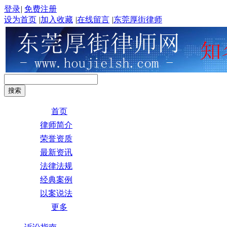
登录
|
免费注册
设为首页
|
加入收藏
|
在线留言
|
东莞厚街律师
首页
律师简介
荣誉资质
最新资讯
法律法规
经典案例
以案说法
更多