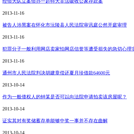
经侦大队立案侦办一起特大非法吸收公家存款案
2013-11-16
被告人涉黑案在怀化市沅陵县人民法院审讯庭公然开庭审理
2013-11-16
犯罪分子一般利用网店卖家怕网店信誉等遭受损失的急切心理
2013-11-16
通州市人民法院判决胡建章偿还夏月珍借款64600元
2013-10-14
作为一般债权人的钟某是否可以向法院申请拍卖该房屋呢？
2013-10-14
证实其对有奖储蓄存单能够中奖一事并不存在曲解
2013-10-14